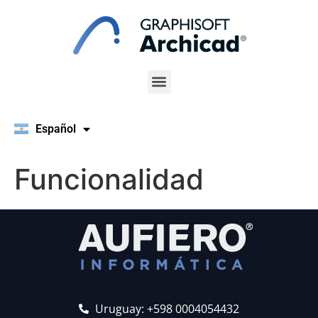
Español
English
Funcionalidad
Uruguay: +598 0004054432